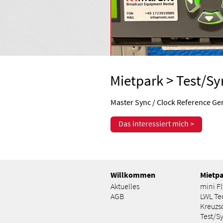
Mietpark
>
Test/Sy
Master Sync / Clock Reference Ge
Das interessiert mich >
Willkommen
Mietp
Aktuelles
mini F
AGB
LWL Te
Kreuzs
Test/S