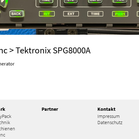
nc
> Tektronix SPG8000A
nerator
ark
Partner
Kontakt
lyPack
Impressum
chnik
Datenschutz
chienen
ync