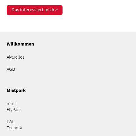
Das interessiert mich >
Willkommen
Aktuelles
AGB
Mietpark
mini
FlyPack
LWL
Technik