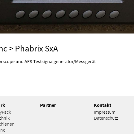
nc
> Phabrix SxA
scope und AES Test­signal­generator/Mess­gerät
ark
Partner
Kontakt
lyPack
Impressum
chnik
Datenschutz
chienen
ync