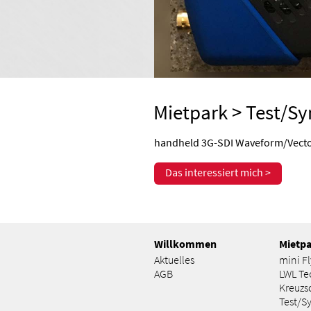
Mietpark
>
Test/Sy
handheld 3G-SDI Waveform/Vector­
Das interessiert mich >
Willkommen
Mietp
Aktuelles
mini F
AGB
LWL Te
Kreuzs
Test/S