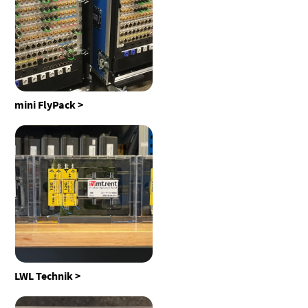
mini FlyPack
LWL Technik